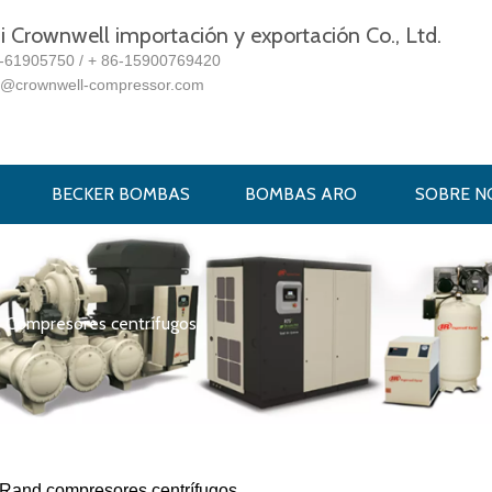
 Crownwell importación y exportación Co., Ltd.
1-61905750 / + 86-15900769420
s@crownwell-compressor.com
BECKER BOMBAS
BOMBAS ARO
SOBRE N
Compresores centrífugos
l Rand compresores centrífugos