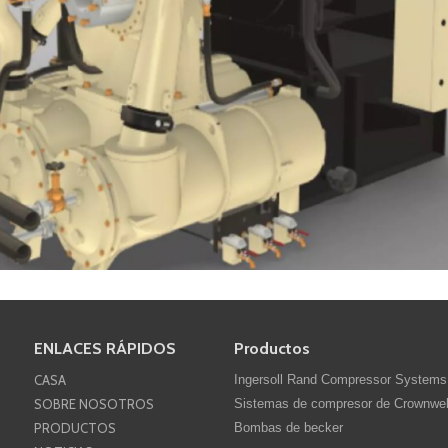
ENLACES RÁPIDOS
Productos
erse en contacto con nosotros para obtener más datos de la téc
CASA
Ingersoll Rand Compressor Systems
SOBRE NOSOTROS
Sistemas de compresor de Crownwel
PRODUCTOS
Bombas de becker