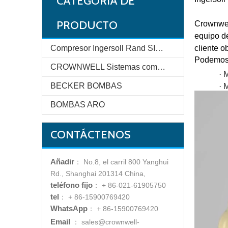
CATEGORIA DE
PRODUCTO
Crownwel
equipo de
Compresor Ingersoll Rand SISTEMAS
cliente o
Podemos 
CROWNWELL Sistemas compresores
·
M
BECKER BOMBAS
·
M
BOMBAS ARO
CONTÁCTENOS
Añadir
：
No.8, el carril 800 Yanghui
Rd., Shanghai 201314 China,
teléfono fijo
：
+ 86-021-61905750
tel
：
+ 86-15900769420
WhatsApp
：
+ 86-15900769420
Email
：
sales@crownwell-