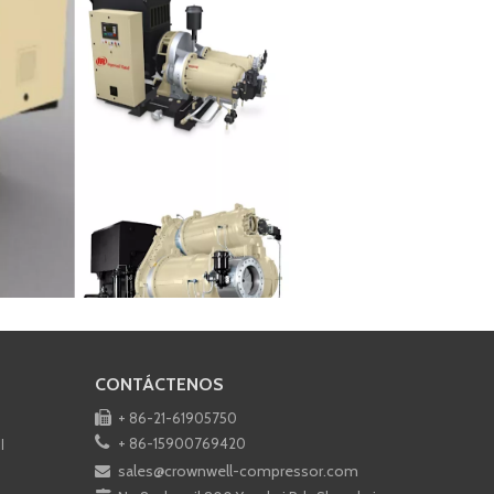
CONTÁCTENOS
nica y los detalles de precios.

+ 86-21-61905750

+ 86-15900769420
l
sales@crownwell-compressor.com
