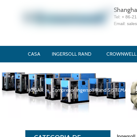
Shanghai
Tel:
+ 86-2
Email:
sale
CASA
INGERSOLL RAND
CROWNWELL
HOGAR
»
Compresor Ingersoll Rand SISTEMAS
»
Ingersol