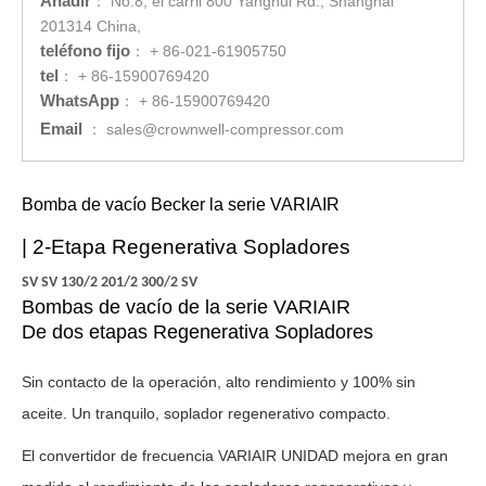
Añadir
：
No.8, el carril 800 Yanghui Rd., Shanghai
201314 China,
teléfono fijo
：
+ 86-021-61905750
tel
：
+ 86-15900769420
WhatsApp
：
+ 86-15900769420
Email
：
sales@crownwell-compressor.com
Bomba de vacío Becker la serie VARIAIR
| 2-Etapa Regenerativa Sopladores
SV SV 130/2 201/2 300/2 SV
Bombas de vacío de la serie VARIAIR
De dos etapas Regenerativa Sopladores
Sin contacto de la operación, alto rendimiento y 100% sin
aceite. Un tranquilo, soplador regenerativo compacto.
El convertidor de frecuencia VARIAIR UNIDAD mejora en gran