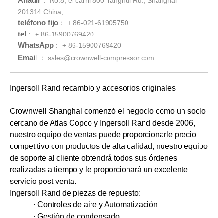
Añadir
：
No.8, el carril 800 Yanghui Rd., Shanghai
201314 China,
teléfono fijo
：
+ 86-021-61905750
tel
：
+ 86-15900769420
WhatsApp
：
+ 86-15900769420
Email
：
sales@crownwell-compressor.com
Ingersoll Rand recambio y accesorios originales
Crownwell Shanghai comenzó el negocio como un socio
cercano de Atlas Copco y Ingersoll Rand desde 2006,
nuestro equipo de ventas puede proporcionarle precio
competitivo con productos de alta calidad, nuestro equipo
de soporte al cliente obtendrá todos sus órdenes
realizadas a tiempo y le proporcionará un excelente
servicio post-venta.
Ingersoll Rand de piezas de repuesto:
·
Controles de aire y Automatización
·
Gestión de condensado