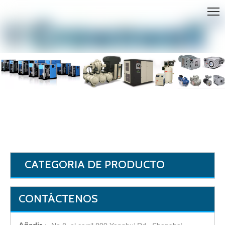
HOGAR
Compresor Ingersoll Rand SISTEMAS
»
»
Partes
y accesorios
CATEGORIA DE PRODUCTO
CONTÁCTENOS